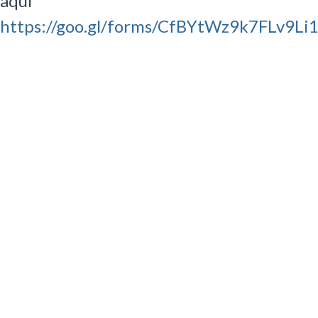
aquí
https://goo.gl/forms/CfBYtWz9k7FLv9Li